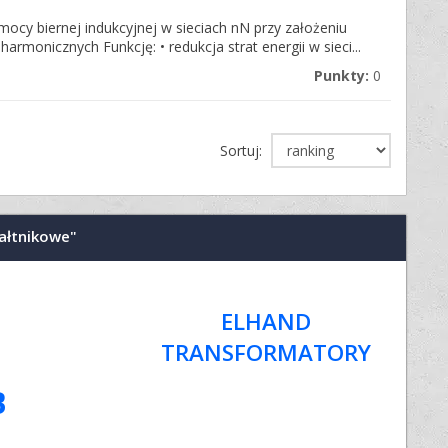
y biernej indukcyjnej w sieciach nN przy założeniu
rmonicznych Funkcję: • redukcja strat energii w sieci...
Punkty:
0
Sortuj:
tałtnikowe"
ELHAND
TRANSFORMATORY
B