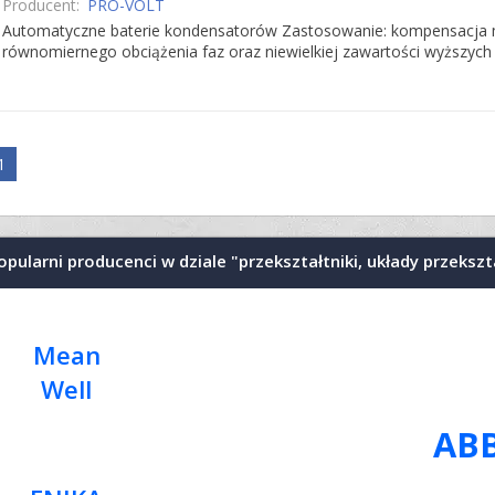
Producent:
PRO-VOLT
Automatyczne baterie kondensatorów Zastosowanie: kompensacja moc
równomiernego obciążenia faz oraz niewielkiej zawartości wyższych ha
1
opularni producenci w dziale "przekształtniki, układy przeksz
Mean
Well
AB