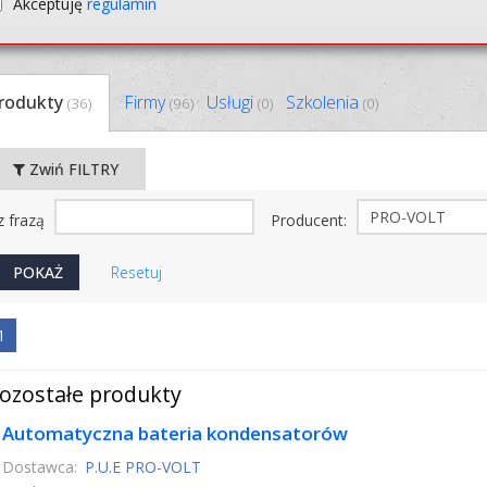
Akceptuję
regulamin
rodukty
Firmy
Usługi
Szkolenia
(36)
(96)
(0)
(0)
Zwiń FILTRY
z frazą
Producent:
Resetuj
1
ozostałe produkty
Automatyczna bateria kondensatorów
Dostawca:
P.U.E PRO-VOLT