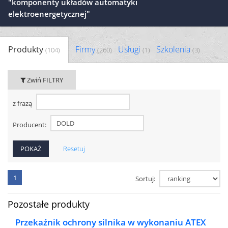
"komponenty układów automatyki
elektroenergetycznej"
Produkty
Firmy
Usługi
Szkolenia
(104)
(260)
(1)
(3)
Zwiń FILTRY
z frazą
Producent:
Resetuj
1
Sortuj:
Pozostałe produkty
Przekaźnik ochrony silnika w wykonaniu ATEX