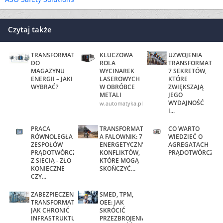
Czytaj także
TRANSFORMATOR
KLUCZOWA
UZWOJENIA
DO
ROLA
TRANSFORMATORA
MAGAZYNU
WYCINAREK
7 SEKRETÓW,
ENERGII – JAKI
LASEROWYCH
KTÓRE
WYBRAĆ?
W OBRÓBCE
ZWIĘKSZAJĄ
METALI
JEGO
WYDAJNOŚĆ
www.automatyka.pl
I...
PRACA
TRANSFORMATOR
CO WARTO
RÓWNOLEGŁA
A FALOWNIK: 7
WIEDZIEĆ O
ZESPOŁÓW
ENERGETYCZNYCH
AGREGATACH
PRĄDOTWÓRCZYCH
KONFLIKTÓW,
PRĄDOTWÓRCZYC
Z SIECIĄ - ZŁO
KTÓRE MOGĄ
KONIECZNE
SKOŃCZYĆ...
CZY...
ZABEZPIECZENIE
SMED, TPM,
TRANSFORMATORA:
OEE: JAK
JAK CHRONIĆ
SKRÓCIĆ
INFRASTRUKTURĘ
PRZEZBROJENIA