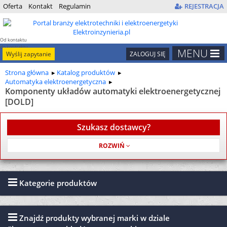
Oferta
Kontakt
Regulamin
REJESTRACJA
Od kontaktu
do kontraktu
MENU
Wyślij zapytanie
ZALOGUJ SIĘ
Strona główna
Katalog produktów
Automatyka elektroenergetyczna
Komponenty układów automatyki elektroenergetycznej
[DOLD]
Szukasz dostawcy?
Usługa jest bezpłatna
Kategorie produktów
Znajdź produkty wybranej marki w dziale