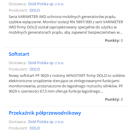
Dostawca:
Dold Polska sp. z o.o.
Producent:
DOLD
Seria VARIMETER IMD ochrona mobilnych generatorów prądu,
szybkie wyłączanie. Monitor izolacji RN 5897/300 z serii VARIMETER
IMD firmy DOLD został zaprojektowany specjalnie do użytku w
mobilnych generatorach prądu, aby zapewnić bezpieczeństwo w...
Punkty:
0
Softstart
Dostawca:
Dold Polska sp. z o.o.
Producent:
DOLD
Nowy softstart PF 9029 z rodziny MINISTART firmy DOLD to solidne
elektroniczne urządzenie sterujące ze zintegrowanymi funkcjami
monitorowania, przeznaczone do łagodnego rozruchu silników. PF
9029 o szerokości 67,5 mm oferuje funkcje łagodnego...
Punkty:
0
Przekaźnik półprzewodnikowy
Dostawca:
Dold Polska sp. z o.o.
Producent:
DOLD