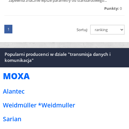
zapewnia znacznie lepsze parametry od standardowego...
Punkty:
0
1
Sortuj:
Popularni producenci w dziale "transmisja danych i
komunikacja"
MOXA
Alantec
Weidmüller *Weidmuller
Sarian