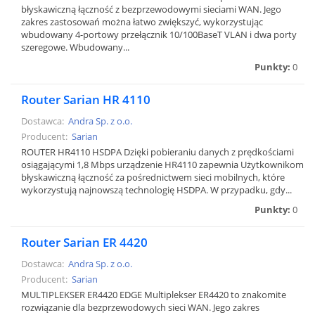
błyskawiczną łączność z bezprzewodowymi sieciami WAN. Jego
zakres zastosowań można łatwo zwiększyć, wykorzystując
wbudowany 4-portowy przełącznik 10/100BaseT VLAN i dwa porty
szeregowe. Wbudowany...
Punkty:
0
Router Sarian HR 4110
Dostawca:
Andra Sp. z o.o.
Producent:
Sarian
ROUTER HR4110 HSDPA Dzięki pobieraniu danych z prędkościami
osiągającymi 1,8 Mbps urządzenie HR4110 zapewnia Użytkownikom
błyskawiczną łączność za pośrednictwem sieci mobilnych, które
wykorzystują najnowszą technologię HSDPA. W przypadku, gdy...
Punkty:
0
Router Sarian ER 4420
Dostawca:
Andra Sp. z o.o.
Producent:
Sarian
MULTIPLEKSER ER4420 EDGE Multiplekser ER4420 to znakomite
rozwiązanie dla bezprzewodowych sieci WAN. Jego zakres