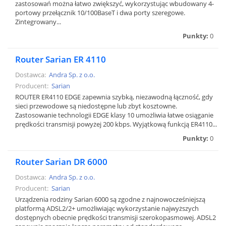
zastosowań można łatwo zwiększyć, wykorzystując wbudowany 4-
portowy przełącznik 10/100BaseT i dwa porty szeregowe.
Zintegrowany...
Punkty:
0
Router Sarian ER 4110
Dostawca:
Andra Sp. z o.o.
Producent:
Sarian
ROUTER ER4110 EDGE zapewnia szybką, niezawodną łączność, gdy
sieci przewodowe są niedostępne lub zbyt kosztowne.
Zastosowanie technologii EDGE klasy 10 umożliwia łatwe osiąganie
prędkości transmisji powyżej 200 kbps. Wyjątkową funkcją ER4110...
Punkty:
0
Router Sarian DR 6000
Dostawca:
Andra Sp. z o.o.
Producent:
Sarian
Urządzenia rodziny Sarian 6000 są zgodne z najnowocześniejszą
platformą ADSL2/2+ umożliwiając wykorzystanie najwyższych
dostępnych obecnie prędkości transmisji szerokopasmowej. ADSL2