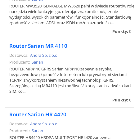
ROUTER MW3520 ISDN/ADSL MW3520 pełni w świecie routerów rolę
narzędzia wielofunkcyjnego, oferując znakomite połączenie
wydajności, wysokich parametrów i funkcjonalności. Standardową
zgodność z sieciami ADSL oraz ISDN można uzupełnić o...
Punkty:
0
Router Sarian MR 4110
Dostawca:
Andra Sp. z o.o.
Producent:
Sarian
ROUTER MR4110 GPRS Sarian MR4110 zapewnia szybką,
bezprzewodową łączność z Internetem lub prywatnymi sieciami
TCP/IP, z wykorzystaniem niezawodnej technologii GPRS.
Szczególną cechą MR4110 jest możliwość korzystania z dwóch kart
SIM, co...
Punkty:
0
Router Sarian HR 4420
Dostawca:
Andra Sp. z o.o.
Producent:
Sarian
ROUTER HR4420 HSDPA MULTIPORT HR4420 zapewnia