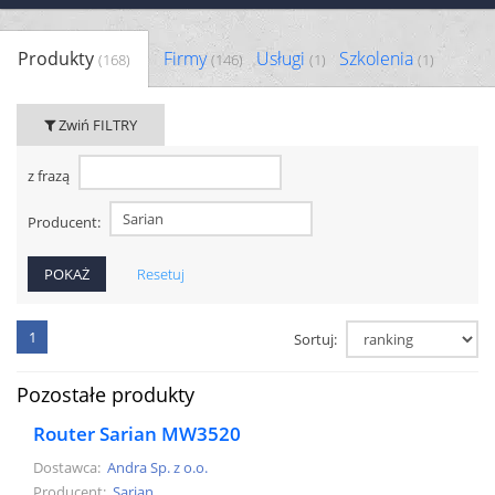
Produkty
Firmy
Usługi
Szkolenia
(168)
(146)
(1)
(1)
Zwiń FILTRY
z frazą
Producent:
Resetuj
1
Sortuj:
Pozostałe produkty
Router Sarian MW3520
Dostawca:
Andra Sp. z o.o.
Producent:
Sarian