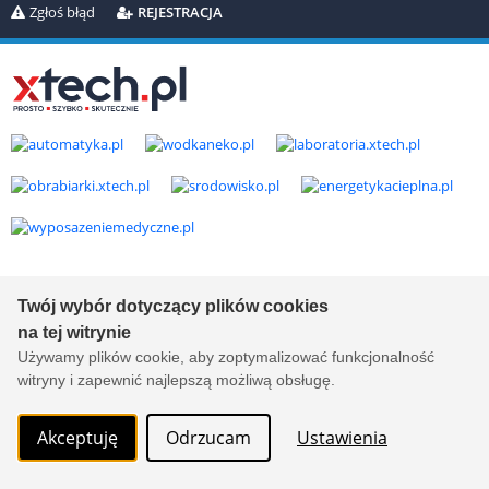
Zgłoś błąd
REJESTRACJA
Copyright © 2000-2026 by
xtech.pl
Serwisy branżowe Sp. z o.o.
Wszelkie prawa zastrzeżone. Ver. 1.78.0.8114
Twój wybór dotyczący plików cookies
Created by:
it.xtech.pl - Software House dla MŚP
na tej witrynie
Używamy plików cookie, aby zoptymalizować funkcjonalność
witryny i zapewnić najlepszą możliwą obsługę.
Akceptuję
Odrzucam
Ustawienia