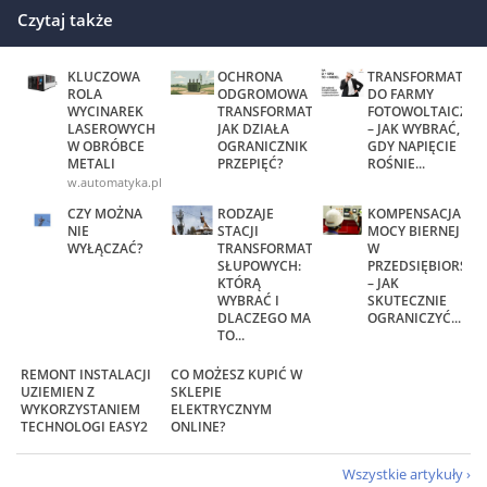
Czytaj także
KLUCZOWA
OCHRONA
TRANSFORMATOR
ROLA
ODGROMOWA
DO FARMY
WYCINAREK
TRANSFORMATORA.
FOTOWOLTAICZNE
LASEROWYCH
JAK DZIAŁA
– JAK WYBRAĆ,
W OBRÓBCE
OGRANICZNIK
GDY NAPIĘCIE
METALI
PRZEPIĘĆ?
ROŚNIE...
www.automatyka.pl
CZY MOŻNA
RODZAJE
KOMPENSACJA
NIE
STACJI
MOCY BIERNEJ
WYŁĄCZAĆ?
TRANSFORMATOROWYCH
W
SŁUPOWYCH:
PRZEDSIĘBIORSTW
KTÓRĄ
– JAK
WYBRAĆ I
SKUTECZNIE
DLACZEGO MA
OGRANICZYĆ...
TO...
REMONT INSTALACJI
CO MOŻESZ KUPIĆ W
UZIEMIEN Z
SKLEPIE
WYKORZYSTANIEM
ELEKTRYCZNYM
TECHNOLOGI EASY2
ONLINE?
Wszystkie artykuły