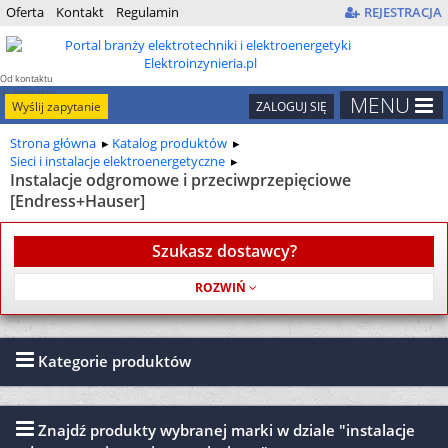
Oferta
Kontakt
Regulamin
REJESTRACJA
Od kontaktu
do kontraktu
MENU
Wyślij zapytanie
ZALOGUJ SIĘ
Strona główna
Katalog produktów
Sieci i instalacje elektroenergetyczne
Instalacje odgromowe i przeciwprzepięciowe
[Endress+Hauser]
Szukasz dostawcy?
Usługa jest bezpłatna
Kategorie produktów
Znajdź produkty wybranej marki w dziale "instalacje