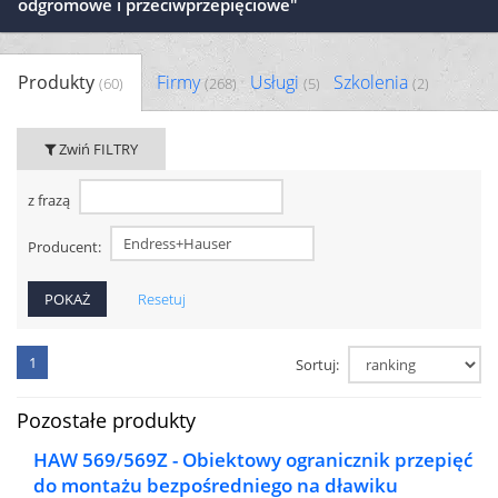
odgromowe i przeciwprzepięciowe"
Produkty
Firmy
Usługi
Szkolenia
(60)
(268)
(5)
(2)
Zwiń FILTRY
z frazą
Producent:
Resetuj
1
Sortuj:
Pozostałe produkty
HAW 569/569Z - Obiektowy ogranicznik przepięć
do montażu bezpośredniego na dławiku