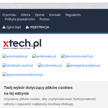
O portalu
Oferta
Opinie
Kontakt
Regulamin
Polityka prywatności
Pomoc
Zgłoś błąd
REJESTRACJA
Copyright © 2000-2026 by
xtech.pl
Serwisy branżowe Sp. z o.o.
Twój wybór dotyczący plików cookies
Wszelkie prawa zastrzeżone. Ver. 1.78.0.8114
na tej witrynie
Created by:
it.xtech.pl - Software House dla MŚP
Używamy plików cookie, aby zoptymalizować funkcjonalność
witryny i zapewnić najlepszą możliwą obsługę.