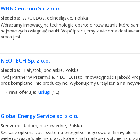
WBB Centrum Sp. z o.o.
Siedziba:
WROCŁAW, dolnośląskie, Polska
Wdrażamy innowacyjne technologie oparte o rozwiązania które sam
najnowszych osiągnięć nauki. Współpracujemy z wieloma dostawcami
praca jest...
NEOTECH Sp. z o.o.
Siedziba:
Białystok, podlaskie, Polska
Twój Partner w Przemyśle. NEOTECH to innowacyjność i jakość Proj
oraz kompletne linie produkcyjne. Wykonujemy urządzenia na indywi
Firma oferuje:
usługi
(12)
Global Energy Service sp. z o.o.
Siedziba:
Radom, mazowieckie, Polska
Szukasz optymalizacji systemu energetycznego swojej firmy, ale ni
wiele rozwiązań, ale nie ufasz, które z nich najlepiej wpłynie na przy