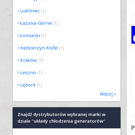
Lubliniec
(1)
Łaziska-Górne
(1)
Łomianki
(1)
Kędzierzyn Koźle
(1)
Kraków
(1)
Leszno
(1)
Lębork
(1)
Więcej »
Znajdź dystrybutorów wybranej marki w
dziale "układy chłodzenia generatorów"
P