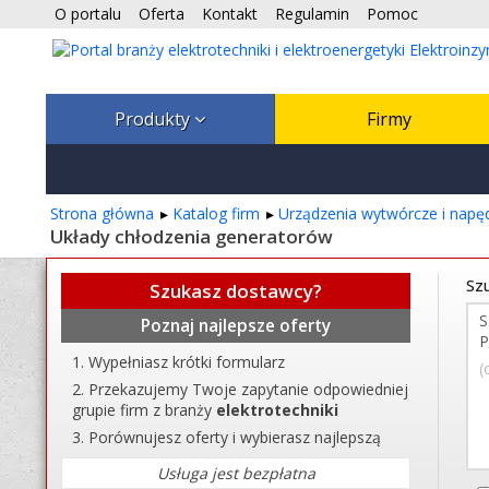
O portalu
Oferta
Kontakt
Regulamin
Pomoc
Produkty
Firmy
Strona główna
Katalog firm
Urządzenia wytwórcze i nap
Układy chłodzenia generatorów
Szu
Szukasz dostawcy?
Poznaj najlepsze oferty
Wypełniasz krótki formularz
(
Przekazujemy Twoje zapytanie odpowiedniej
grupie firm z branży
elektrotechniki
Porównujesz oferty i wybierasz najlepszą
Usługa jest bezpłatna