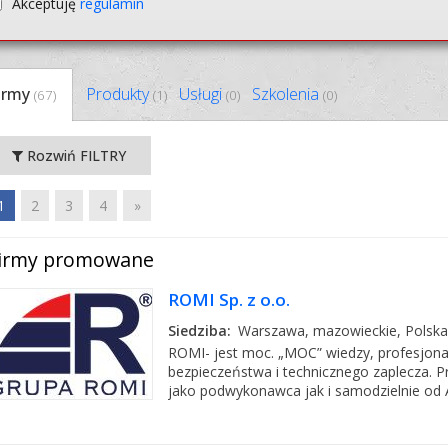
Akceptuję
regulamin
irmy
Produkty
Usługi
Szkolenia
(67)
(1)
(0)
(0)
Rozwiń FILTRY
1
2
3
4
»
irmy promowane
ROMI Sp. z o.o.
Siedziba:
Warszawa, mazowieckie, Polska
ROMI- jest moc. „MOC” wiedzy, profesjonali
bezpieczeństwa i technicznego zaplecza. Pr
jako podwykonawca jak i samodzielnie od 