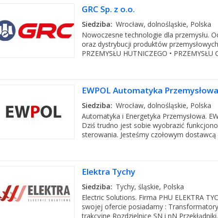
GRC Sp. z o.o.
Siedziba:
Wrocław, dolnośląskie, Polska
Nowoczesne technologie dla przemysłu. Od
oraz dystrybucji produktów przemysłowy
PRZEMYSŁU HUTNICZEGO • PRZEMYSŁU C
EWPOL Automatyka Przemysłowa 
Siedziba:
Wrocław, dolnośląskie, Polska
Automatyka i Energetyka Przemysłowa. E
Dziś trudno jest sobie wyobrazić funkcjo
sterowania. Jesteśmy czołowym dostawcą a
Elektra Tychy
Siedziba:
Tychy, śląskie, Polska
Electric Solutions. Firma PHU ELEKTRA TYCH
swojej ofercie posiadamy : Transformator
trakcyjne Rozdzielnice SN i nN Przekłądniki..