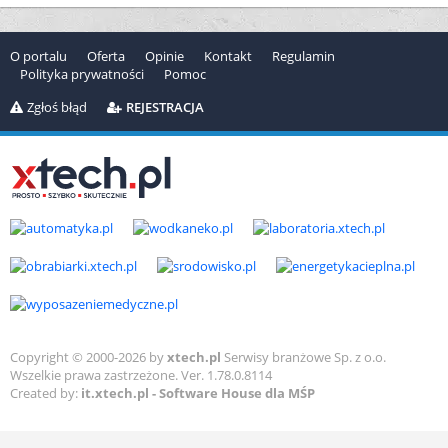
O portalu
Oferta
Opinie
Kontakt
Regulamin
Polityka prywatności
Pomoc
Zgłoś błąd
REJESTRACJA
Copyright © 2000-2026 by
xtech.pl
Serwisy branżowe Sp. z o.o.
Wszelkie prawa zastrzeżone. Ver. 1.78.0.8114
Created by:
it.xtech.pl - Software House dla MŚP