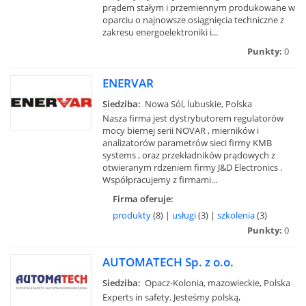
prądem stałym i przemiennym produkowane w
oparciu o najnowsze osiągnięcia techniczne z
zakresu energoelektroniki i...
Punkty:
0
ENERVAR
Siedziba:
Nowa Sól, lubuskie, Polska
Nasza firma jest dystrybutorem regulatorów
mocy biernej serii NOVAR , mierników i
analizatorów parametrów sieci firmy KMB
systems , oraz przekładników prądowych z
otwieranym rdzeniem firmy J&D Electronics .
Współpracujemy z firmami...
Firma oferuje:
produkty
(8) |
usługi
(3) |
szkolenia
(3)
Punkty:
0
AUTOMATECH Sp. z o.o.
Siedziba:
Opacz-Kolonia, mazowieckie, Polska
Experts in safety. Jesteśmy polską,