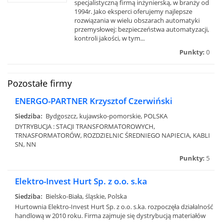
specjalistyczną firmą inżynierską, w branży od
1994r. Jako eksperci oferujemy najlepsze
rozwiązania w wielu obszarach automatyki
przemysłowej: bezpieczeństwa automatyzacji,
kontroli jakości, w tym...
Punkty:
0
Pozostałe firmy
ENERGO-PARTNER Krzysztof Czerwiński
Siedziba:
Bydgoszcz, kujawsko-pomorskie, POLSKA
DYTRYBUCJA : STACJI TRANSFORMATOROWYCH,
TRNASFORMATORÓW, ROZDZIELNIC ŚREDNIEGO NAPIECIA, KABLI
SN, NN
Punkty:
5
Elektro-Invest Hurt Sp. z o.o. s.ka
Siedziba:
Bielsko-Biała, śląskie, Polska
Hurtownia Elektro-Invest Hurt Sp. z o.o. s.ka. rozpoczęła działalność
handlową w 2010 roku. Firma zajmuje się dystrybucją materiałów