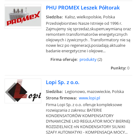
PHU PROMEX Leszek Półtorak
Siedziba:
Kalisz, wielkopolskie, Polska
Przedsiębiorstwo Nasze Istnieje od 1996 r.
Zajmujemy się sprzedaż,skupem,wymianą oraz
remontem transformatorów energetycznych
olejowych i żywicznych . Transformatory nie są
nowe lecz po regeneracji,posiadają aktualne
badanie energetyczne i olejowe...
Firma oferuje:
produkty
(2)
Punkty:
0
Lopi Sp. z o.o.
Siedziba:
Legionowo, mazowieckie, Polska
Strona firmowa:
www.lopi.pl
Firma Lopi Sp. z o.o. oferuje kompleksowe
rozwiązania z zakresu: BATERIE
KONDENSATORÓW KOMPENSATORY
DYNAMICZNE LKD REGULATOR MOCY BIERNEJ
ROZDZIELNICE nN KONDENSATORY SILNIKI
SZAFY AUTOMATYKI - KOMPENSACJA MOCY...