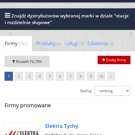
Znajdź dystrybutorów wybranej marki w dziale "stacje
i rozdzielnie słupowe"
Firmy
Produkty
Usługi
Szkolenia
(191)
(4)
(2)
(0)
Dodaj firmę
Rozwiń FILTRY
1
2
3
4
5
6
7
8
9
10
»
Sortuj:
Firmy promowane
Elektra Tychy