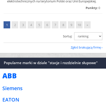
elektrotechnicznych na terytorium Polski oraz Unii Europejskiej.
Punkty:
0
1
2
3
4
5
6
7
8
9
10
»
Sortuj:
Zgłoś brakującą firmę
Popularne marki w dziale "stacje i rozdzielnie słupowe"
ABB
Siemens
EATON