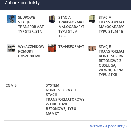
Zobacz produkty
SŁUPOWE
STACJA
STACJA
STACJE
TRANSFORMATOROWA
TRANSFORMATOR
TRANSFORMATOROWE
MAŁOGABARYTOWA
MAŁOGABARYTOW
TYP STSR, STN
TYPU STLM-
TYPU STLM-1B
1,6B
WYŁĄCZNIKOWE
TRANSFORMATORY
STACJE
KOMORY
TRANSFORMATOR
GASZENIOWE
KONTENEROWE
BETONOWE Z
OBSŁUGĄ
WEWNĘTRZNĄ
TYPU STKB
CGM 3
SYSTEM
KONTENEROWYCH
STACJI
TRANSFORMATOROWYCH
W OBUDOWIE
BETONOWEJ TYPU
MAMRY
Wszystkie produkty