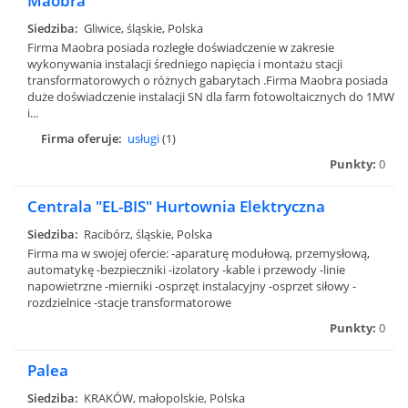
Maobra
Siedziba:
Gliwice, śląskie, Polska
Firma Maobra posiada rozległe doświadczenie w zakresie
wykonywania instalacji średniego napięcia i montażu stacji
transformatorowych o różnych gabarytach .Firma Maobra posiada
duże doświadczenie instalacji SN dla farm fotowoltaicznych do 1MW
i...
Firma oferuje:
usługi
(1)
Punkty:
0
Centrala "EL-BIS" Hurtownia Elektryczna
Siedziba:
Racibórz, śląskie, Polska
Firma ma w swojej ofercie: -aparaturę modułową, przemysłową,
automatykę -bezpieczniki -izolatory -kable i przewody -linie
napowietrzne -mierniki -osprzęt instalacyjny -osprzet siłowy -
rozdzielnice -stacje transformatorowe
Punkty:
0
Palea
Siedziba:
KRAKÓW, małopolskie, Polska