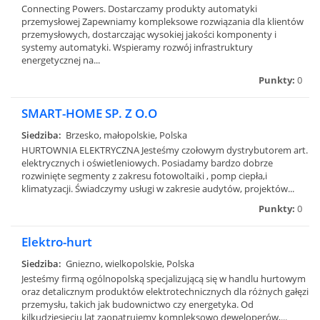
Connecting Powers. Dostarczamy produkty automatyki
przemysłowej Zapewniamy kompleksowe rozwiązania dla klientów
przemysłowych, dostarczając wysokiej jakości komponenty i
systemy automatyki. Wspieramy rozwój infrastruktury
energetycznej na...
Punkty:
0
SMART-HOME SP. Z O.O
Siedziba:
Brzesko, małopolskie, Polska
HURTOWNIA ELEKTRYCZNA Jesteśmy czołowym dystrybutorem art.
elektrycznych i oświetleniowych. Posiadamy bardzo dobrze
rozwinięte segmenty z zakresu fotowoltaiki , pomp ciepła,i
klimatyzacji. Świadczymy usługi w zakresie audytów, projektów...
Punkty:
0
Elektro-hurt
Siedziba:
Gniezno, wielkopolskie, Polska
Jesteśmy firmą ogólnopolską specjalizującą się w handlu hurtowym
oraz detalicznym produktów elektrotechnicznych dla różnych gałęzi
przemysłu, takich jak budownictwo czy energetyka. Od
kilkudziesięciu lat zaopatrujemy kompleksowo deweloperów,...