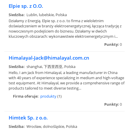
Elpie sp. z O.O.
Siedziba:
Lublin, lubelskie, Polska
Działamy z Energią. Elpie sp. z o.o. to firma z wieloletnim
doświadczeniem w branży elektroenergetycznej, łącząca tradycję z
nowoczesnym podejściem do biznesu. Działamy w dwóch
kluczowych obszarach: wykonawstwie elektroenergetycznym i...
Punkty:
0
Himalayal-Jack@himalayal.com.cn
Siedziba:
shanghai, 下西里西亚, Polska
Hello, I am Jack from Himalayal, a leading manufacturer in China
with 40 years of experience specializing in medium and high-voltage
test equipment. At Himalayal, we provide a comprehensive range of
products tailored to meet diverse testing...
Firma oferuje:
produkty
(1)
Punkty:
0
Himtek Sp. z o.o.
Siedziba:
Wrocław, dolnośląskie, Polska