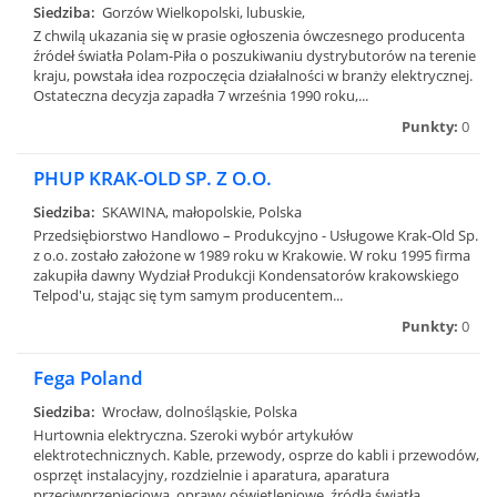
Siedziba:
Gorzów Wielkopolski, lubuskie,
Z chwilą ukazania się w prasie ogłoszenia ówczesnego producenta
źródeł światła Polam-Piła o poszukiwaniu dystrybutorów na terenie
kraju, powstała idea rozpoczęcia działalności w branży elektrycznej.
Ostateczna decyzja zapadła 7 września 1990 roku,...
Punkty:
0
PHUP KRAK-OLD SP. Z O.O.
Siedziba:
SKAWINA, małopolskie, Polska
Przedsiębiorstwo Handlowo – Produkcyjno - Usługowe Krak-Old Sp.
z o.o. zostało założone w 1989 roku w Krakowie. W roku 1995 firma
zakupiła dawny Wydział Produkcji Kondensatorów krakowskiego
Telpod'u, stając się tym samym producentem...
Punkty:
0
Fega Poland
Siedziba:
Wrocław, dolnośląskie, Polska
Hurtownia elektryczna. Szeroki wybór artykułów
elektrotechnicznych. Kable, przewody, osprze do kabli i przewodów,
osprzęt instalacyjny, rozdzielnie i aparatura, aparatura
przeciwprzepięciowa, oprawy oświetleniowe, źródła światła,