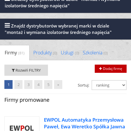
izolatorów średniego napięcia"
Znajdź dystrybutorów wybranej marki w dziale
"montaż i wymiana izolatorów średniego napięcia"
Firmy
Produkty
Usługi
Szkolenia
(81)
(0)
(0)
(0)
Dodaj firmę
Rozwiń FILTRY
1
2
3
4
5
»
Sortuj:
Firmy promowane
EWPOL Automatyka Przemysłowa
Paweł, Ewa Weretko Spółka Jawna