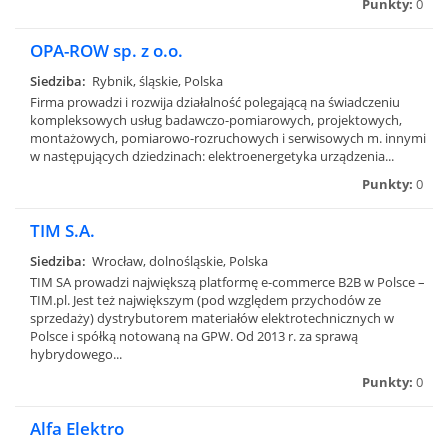
Punkty:
0
OPA-ROW sp. z o.o.
Siedziba:
Rybnik, śląskie, Polska
Firma prowadzi i rozwija działalność polegającą na świadczeniu
kompleksowych usług badawczo-pomiarowych, projektowych,
montażowych, pomiarowo-rozruchowych i serwisowych m. innymi
w następujących dziedzinach: elektroenergetyka urządzenia...
Punkty:
0
TIM S.A.
Siedziba:
Wrocław, dolnośląskie, Polska
TIM SA prowadzi największą platformę e-commerce B2B w Polsce –
TIM.pl. Jest też największym (pod względem przychodów ze
sprzedaży) dystrybutorem materiałów elektrotechnicznych w
Polsce i spółką notowaną na GPW. Od 2013 r. za sprawą
hybrydowego...
Punkty:
0
Alfa Elektro