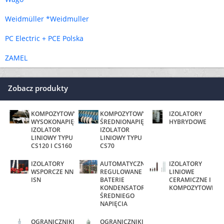
Weidmüller *Weidmuller
PC Electric + PCE Polska
ZAMEL
Zobacz produkty
KOMPOZYTOWY,
KOMPOZYTOWY,
IZOLATORY
WYSOKONAPIĘCIOWY
ŚREDNIONAPIĘCIOWY
HYBRYDOWE
IZOLATOR
IZOLATOR
LINIOWY TYPU
LINIOWY TYPU
CS120 I CS160
CS70
IZOLATORY
AUTOMATYCZNIE
IZOLATORY
WSPORCZE NN
REGULOWANE
LINIOWE
ISN
BATERIE
CERAMICZNE I
KONDENSATORÓW
KOMPOZYTOWE
ŚREDNIEGO
NAPIĘCIA
OGRANICZNIKI
OGRANICZNIKI