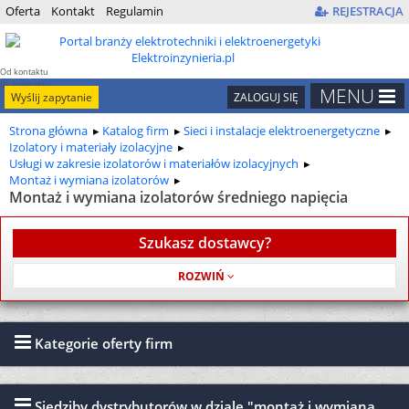
Oferta
Kontakt
Regulamin
REJESTRACJA
Od kontaktu
do kontraktu
MENU
Wyślij zapytanie
ZALOGUJ SIĘ
Strona główna
Katalog firm
Sieci i instalacje elektroenergetyczne
Izolatory i materiały izolacyjne
Usługi w zakresie izolatorów i materiałów izolacyjnych
Montaż i wymiana izolatorów
Montaż i wymiana izolatorów średniego napięcia
Szukasz dostawcy?
Usługa jest bezpłatna
Kategorie oferty firm
Siedziby dystrybutorów w dziale "montaż i wymiana