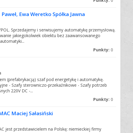
Punkty:
0
Paweł, Ewa Weretko Spółka Jawna
WPOL. Sprzedajemy i serwisujemy automatykę przemysłową.
nowanie jakiegokolwiek obiektu bez zaawansowanego
utomatyki...
Punkty:
0
a
em (prefabrykacją) szaf pod energetykę i automatykę.
cyjne - Szafy sterowniczo-przekaźnikowe - Szafy potrzeb
nych 220V DC -...
Punkty:
0
AC Maciej Sałasiński
est przedstawicielem na Polskę: niemieckiej firmy