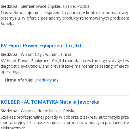
Siedziba:
Siemianowice Śląskie, śląskie, Polska
Nasza firma zajmuje się sprzedażą aparatury kontrolno-pomiarowej
przemysłu. W ofercie posiadamy produkty renomowanych producentów
Sonel,...
KV Hipot Power Equipment Co.,ltd
Siedziba:
Wuhan City , wuhan , China
KV Hipot Power Equipment Co.,ltd manufactures the high voltage test
diagnostic evalutaion, and preventative maintenance testing of elec
operating...
Firma oferuje:
produkty
(6)
KOLBER - AUTOMATYKA Natalia Jaworska
Siedziba:
Wąsosz, dolnośląskie, Polska
Szukasz profesjonalnej porady w doborze z zakresu automatyki prz
laboratoryjnych? U nasz znajdziesz produkty wiodących producentó
elektrycznych...