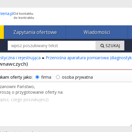
Od kontaktu
do kontraktu
Zapytania ofertowe
Wiadomości
SZUKAJ
tyczna i rejestrująca
Przenośna aparatura pomiarowa (diagnostyka
ównawczych)
kam oferty jako:
firma
osoba prywatna
opisz, czego poszukujesz)