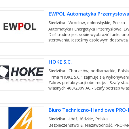
EWPOL Automatyka Przemysłowa 
Siedziba:
Wrocław, dolnośląskie, Polska
Automatyka i Energetyka Przemysłowa. E
Dziś trudno jest sobie wyobrazić funkcjo
sterowania. Jesteśmy czołowym dostawcą a
HOKE S.C.
Siedziba:
Chorzelów, podkarpackie, Polsk
Firma "HOKE S.C." zajmuje się wykonywani
Zakres prefabrykacji obejmuje: - Szafy sta
własnych 400/230V AC - Szafy potrzeb włas
Biuro Techniczno-Handlowe PRO-M
Siedziba:
Łódź, łódzkie, Polska
Bezpieczeństwo & Niezawodność. PRO-MAC j