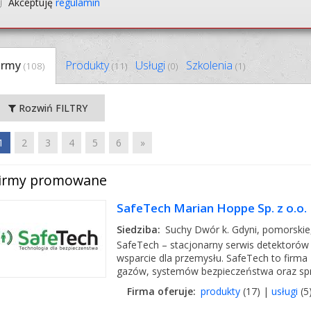
Akceptuję
regulamin
irmy
Produkty
Usługi
Szkolenia
(108)
(11)
(0)
(1)
Rozwiń FILTRY
1
2
3
4
5
6
»
irmy promowane
SafeTech Marian Hoppe Sp. z o.o.
Siedziba:
Suchy Dwór k. Gdyni, pomorskie
SafeTech – stacjonarny serwis detektorów 
wsparcie dla przemysłu. SafeTech to firma
gazów, systemów bezpieczeństwa oraz sprz
Firma oferuje:
produkty
(17) |
usługi
(5