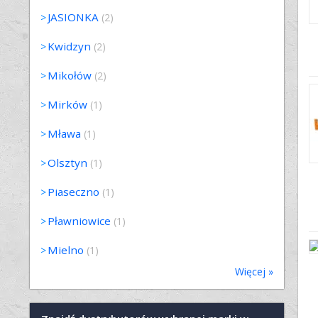
JASIONKA
(2)
Kwidzyn
(2)
Mikołów
(2)
Mirków
(1)
Mława
(1)
Olsztyn
(1)
Piaseczno
(1)
Pławniowice
(1)
Mielno
(1)
Więcej »