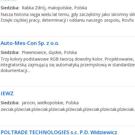
Siedziba:
Rabka Zdrój, małopolskie, Polska
Nasza historia sięga wielu lat temu, gdy zaczęliśmy jako skromny sk
Dzięki ciężkiej pracy, determinacji i oddaniu naszego zespołu, Rosfi
Auto-Mes-Con Sp. z o.o.
Siedziba:
Pławniowice, śląskie, Polska
Trzy kolory podstawowe RGB tworzą dowolny kolor. Projektowanie, 
integratorską zajmującą się automatyką przemysłową w standardzie
dokumentacji...
IEWZ
Siedziba:
jarocin, wielkopolskie, Polska
zieciak.plzieciak.plzieciak.plzieciak.plzieciak.plzieciak.plzieciak.plzieciak.
POLTRADE TECHNOLOGIES s.c. P.D. Widziewicz