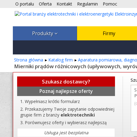
O portalu
Oferta
Kontakt
Regulamin
Pomoc
Produkty
Firmy
Strona główna
Katalog firm
Aparatura pomiarowa, diagnos
Mierniki prądów różnicowych (upływowych, wyr
Szu
Szukasz dostawcy?
Poznaj najlepsze oferty
Wypełniasz krótki formularz
(
Przekazujemy Twoje zapytanie odpowiedniej
grupie firm z branży
elektrotechniki
Porównujesz oferty i wybierasz najlepszą
Usługa jest bezpłatna