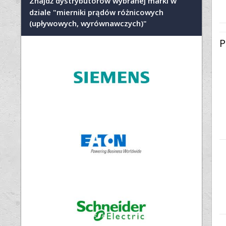
Znajdź dystrybutorów wybranej marki w
dziale "mierniki prądów różnicowych
(upływowych, wyrównawczych)"
P