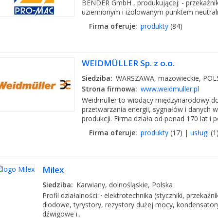
BENDER GmbH , produkującej: - przekaźniki 
uziemionym i izolowanym punktem neutraln
Firma oferuje:
produkty
(84)
WEIDMÜLLER Sp. z o.o.
Siedziba:
WARSZAWA, mazowieckie, POL
Strona firmowa:
www.weidmuller.pl
Weidmüller to wiodący międzynarodowy dos
przetwarzania energii, sygnałów i danych
produkcji. Firma działa od ponad 170 lat i p
Firma oferuje:
produkty
(17) |
usługi
(1
Milex
Siedziba:
Karwiany, dolnośląskie, Polska
Profil działalności: · elektrotechnika (styczniki, przekaźn
diodowe, tyrystory, rezystory dużej mocy, kondensator
dźwigowe i...