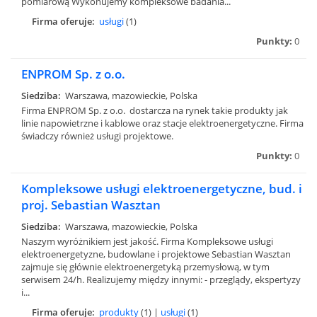
pomiarową Wykonujemy kompleksowe badania...
Firma oferuje:
usługi
(1)
Punkty:
0
ENPROM Sp. z o.o.
Siedziba:
Warszawa, mazowieckie, Polska
Firma ENPROM Sp. z o.o. dostarcza na rynek takie produkty jak
linie napowietrzne i kablowe oraz stacje elektroenergetyczne. Firma
świadczy również usługi projektowe.
Punkty:
0
Kompleksowe usługi elektroenergetyczne, bud. i
proj. Sebastian Wasztan
Siedziba:
Warszawa, mazowieckie, Polska
Naszym wyróżnikiem jest jakość. Firma Kompleksowe usługi
elektroenergetyzne, budowlane i projektowe Sebastian Wasztan
zajmuje się głównie elektroenergetyką przemysłową, w tym
serwisem 24/h. Realizujemy między innymi: - przeglądy, ekspertyzy
i...
Firma oferuje:
produkty
(1) |
usługi
(1)