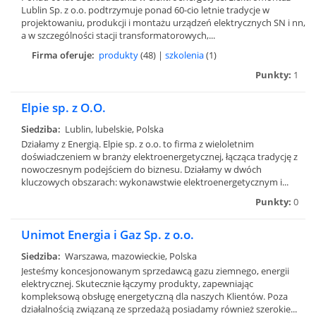
Lublin Sp. z o.o. podtrzymuje ponad 60-cio letnie tradycje w
projektowaniu, produkcji i montażu urządzeń elektrycznych SN i nn,
a w szczególności stacji transformatorowych,...
Firma oferuje:
produkty
(48) |
szkolenia
(1)
Punkty:
1
Elpie sp. z O.O.
Siedziba:
Lublin, lubelskie, Polska
Działamy z Energią. Elpie sp. z o.o. to firma z wieloletnim
doświadczeniem w branży elektroenergetycznej, łącząca tradycję z
nowoczesnym podejściem do biznesu. Działamy w dwóch
kluczowych obszarach: wykonawstwie elektroenergetycznym i...
Punkty:
0
Unimot Energia i Gaz Sp. z o.o.
Siedziba:
Warszawa, mazowieckie, Polska
Jesteśmy koncesjonowanym sprzedawcą gazu ziemnego, energii
elektrycznej. Skutecznie łączymy produkty, zapewniając
kompleksową obsługę energetyczną dla naszych Klientów. Poza
działalnością związaną ze sprzedażą posiadamy również szerokie...