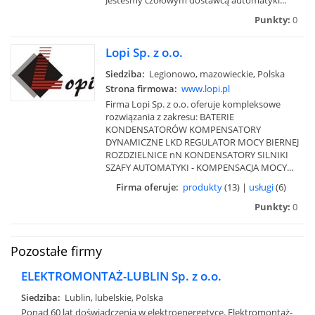
Punkty:
0
Lopi Sp. z o.o.
Siedziba:
Legionowo, mazowieckie, Polska
Strona firmowa:
www.lopi.pl
Firma Lopi Sp. z o.o. oferuje kompleksowe
rozwiązania z zakresu: BATERIE
KONDENSATORÓW KOMPENSATORY
DYNAMICZNE LKD REGULATOR MOCY BIERNEJ
ROZDZIELNICE nN KONDENSATORY SILNIKI
SZAFY AUTOMATYKI - KOMPENSACJA MOCY...
Firma oferuje:
produkty
(13) |
usługi
(6)
Punkty:
0
Pozostałe firmy
ELEKTROMONTAŻ-LUBLIN Sp. z o.o.
Siedziba:
Lublin, lubelskie, Polska
Ponad 60 lat doświadczenia w elektroenergetyce. Elektromontaż-