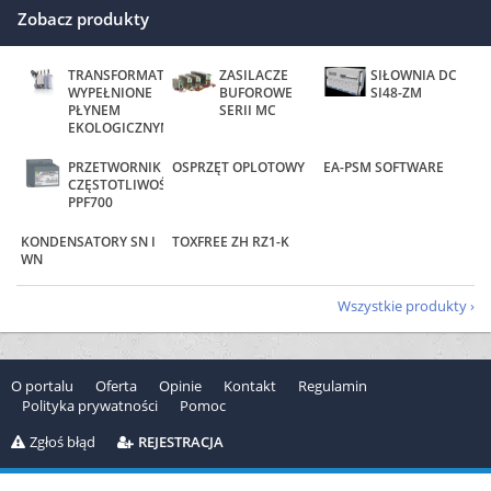
Zobacz produkty
TRANSFORMATORY
ZASILACZE
SIŁOWNIA DC
WYPEŁNIONE
BUFOROWE
SI48-ZM
PŁYNEM
SERII MC
EKOLOGICZNYM
PRZETWORNIK
OSPRZĘT OPLOTOWY
EA-PSM SOFTWARE
CZĘSTOTLIWOŚCI
PPF700
KONDENSATORY SN I
TOXFREE ZH RZ1-K
WN
Wszystkie produkty
O portalu
Oferta
Opinie
Kontakt
Regulamin
Polityka prywatności
Pomoc
Zgłoś błąd
REJESTRACJA