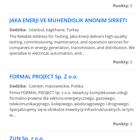
Punkty:
0
JAKA ENERJI VE MUHENDISLIK ANONIM SIRKETI
Siedziba:
Istanbul, kagithane, Turkey
The Reliable Address for Testing. Jaka Enerji delivers high-quality
testing, commissioning, maintenance, and operation services for
companies in energy generation, transmission, and distribution. We
specialize in electrical, automation, and...
Punkty:
0
FORMAL PROJECT Sp. Z o.o.
Siedziba:
Czerwin, mazowieckie, Polska
Firma FORMAL PROJECT Sp. z o.o. świadczy kompleksowe usługi
formalno-prawne dla sektora energetycznego, gazowego,
telekomunikacyjnego, kolejowego, wodociągowego i drogowego.
Specjalizujemy się w obsłudze inwestycji infrastrukturalnych, w tym
w...
Punkty:
0
ZUN Sp. z o.o.