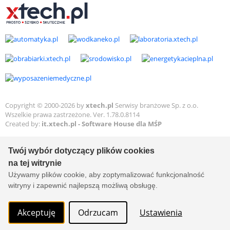
Copyright © 2000-2026 by
xtech.pl
Serwisy branżowe Sp. z o.o.
Wszelkie prawa zastrzeżone. Ver. 1.78.0.8114
Created by:
it.xtech.pl - Software House dla MŚP
Twój wybór dotyczący plików cookies
na tej witrynie
Używamy plików cookie, aby zoptymalizować funkcjonalność
witryny i zapewnić najlepszą możliwą obsługę.
Akceptuję
Odrzucam
Ustawienia