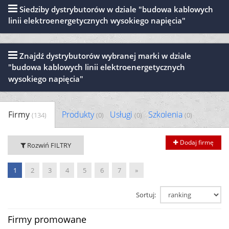
Siedziby dystrybutorów w dziale "budowa kablowych
linii elektroenergetycznych wysokiego napięcia"
Znajdź dystrybutorów wybranej marki w dziale
"budowa kablowych linii elektroenergetycznych
wysokiego napięcia"
Firmy
Produkty
Usługi
Szkolenia
(134)
(0)
(0)
(0)
Dodaj firmę
Rozwiń FILTRY
1
2
3
4
5
6
7
»
Sortuj:
Firmy promowane