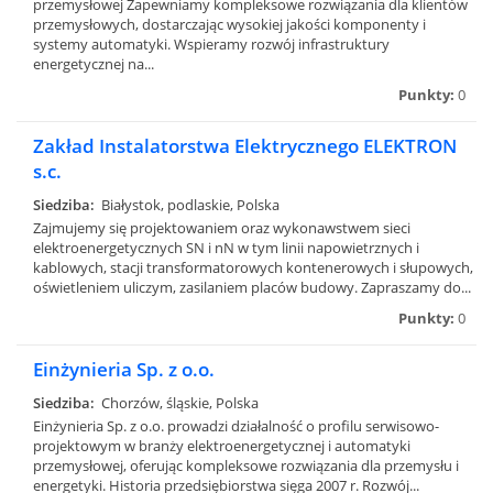
przemysłowej Zapewniamy kompleksowe rozwiązania dla klientów
przemysłowych, dostarczając wysokiej jakości komponenty i
systemy automatyki. Wspieramy rozwój infrastruktury
energetycznej na...
Punkty:
0
Zakład Instalatorstwa Elektrycznego ELEKTRON
s.c.
Siedziba:
Białystok, podlaskie, Polska
Zajmujemy się projektowaniem oraz wykonawstwem sieci
elektroenergetycznych SN i nN w tym linii napowietrznych i
kablowych, stacji transformatorowych kontenerowych i słupowych,
oświetleniem uliczym, zasilaniem placów budowy. Zapraszamy do...
Punkty:
0
Einżynieria Sp. z o.o.
Siedziba:
Chorzów, śląskie, Polska
Einżynieria Sp. z o.o. prowadzi działalność o profilu serwisowo-
projektowym w branży elektroenergetycznej i automatyki
przemysłowej, oferując kompleksowe rozwiązania dla przemysłu i
energetyki. Historia przedsiębiorstwa sięga 2007 r. Rozwój...