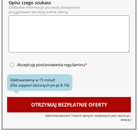
Opisz czego szukasz
Dokładne informacje pozwolą dostawcom
przygotować bardziej trafne oferty
Akceptuję postanowienia
regulaminu
Oddzwaniamy w 15 minut!
(Dla zapytań złożonych pn-pt 8-16)
OTRZYMAJ BEZPŁATNIE OFERTY
Administratorem Twoich danych osobowych jest xtech.pl
...
więcej ›