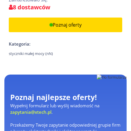
8 dostawców
Poznaj oferty
Kategoria:
styczniki małej mocy (nN)
Poznaj najlepsze oferty!
Wypełnij formularz lub wyślij wiadomość na
zapytania@xtech.pl
.
Przekażemy Twoje zapytanie odpowiedniej grupie firm