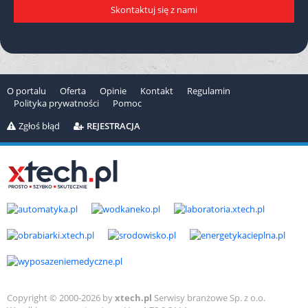
Skontaktuj się z nami
O portalu
Oferta
Opinie
Kontakt
Regulamin
Polityka prywatności
Pomoc
Zgłoś błąd
REJESTRACJA
Copyright © 2000-2026 by
xtech.pl
Serwisy branżowe Sp. z o.o.