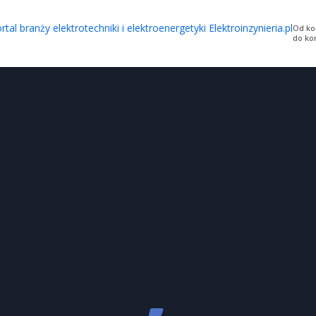
Od ko
do ko