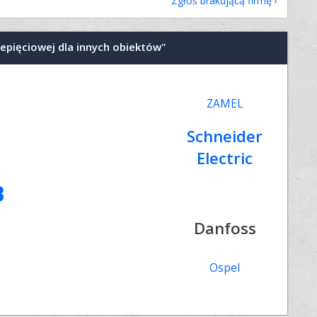
Zgłoś brakującą firmę
zepięciowej dla innych obiektów"
ZAMEL
d
Schneider
Electric
B
Danfoss
Ospel