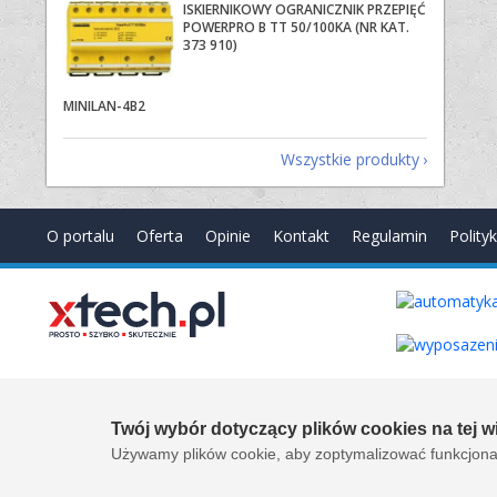
ISKIERNIKOWY OGRANICZNIK PRZEPIĘĆ
POWERPRO B TT 50/100KA (NR KAT.
373 910)
MINILAN-4B2
Wszystkie produkty
O portalu
Oferta
Opinie
Kontakt
Regulamin
Polity
Copyright © 2000-2026 by
xtech.pl
Serwisy branżowe Sp. z o.o
Created by:
it.xtech.pl - Software House dla MŚP
Twój wybór dotyczący plików cookies na tej wi
Używamy plików cookie, aby zoptymalizować funkcjonal