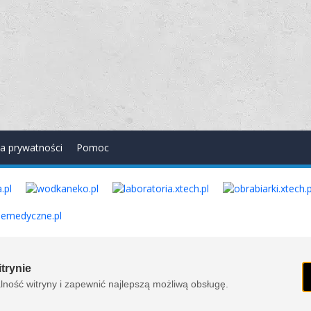
ka prywatności
Pomoc
. Wszelkie prawa zastrzeżone. Ver. 1.78.0.8114
trynie
ność witryny i zapewnić najlepszą możliwą obsługę.