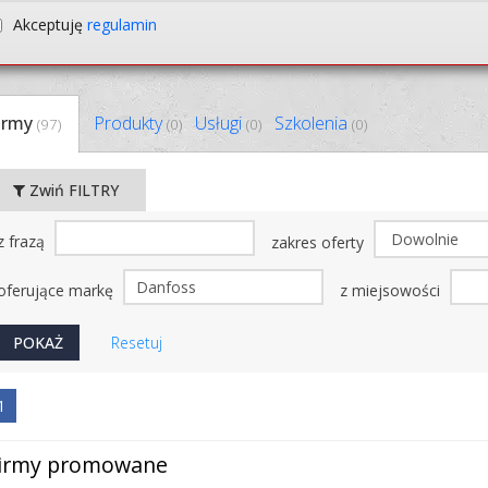
Akceptuję
regulamin
irmy
Produkty
Usługi
Szkolenia
(97)
(0)
(0)
(0)
Zwiń FILTRY
z frazą
zakres oferty
oferujące markę
z miejsowości
Resetuj
1
irmy promowane