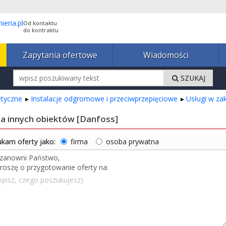
Od kontaktu
do kontraktu
Zapytania ofertowe
Wiadomości
SZUKAJ
getyczne
Instalacje odgromowe i przeciwprzepięciowe
Usługi w za
la innych obiektów [Danfoss]
kam oferty jako:
firma
osoba prywatna
opisz, czego poszukujesz)