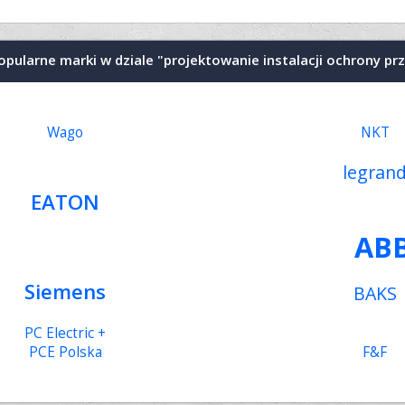
opularne marki w dziale "projektowanie instalacji ochrony pr
Wago
NKT
legran
EATON
AB
Siemens
BAKS
PC Electric +
PCE Polska
F&F