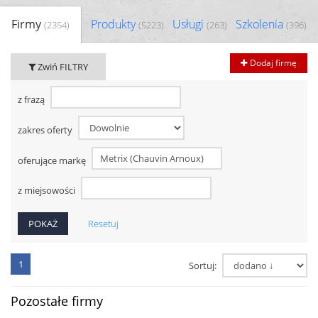
Firmy
Produkty
Usługi
Szkolenia
(2354)
(5223)
(263)
(396)
Dodaj firmę
Zwiń FILTRY
z frazą
zakres oferty
oferujące markę
z miejsowości
Resetuj
1
Sortuj:
Pozostałe firmy