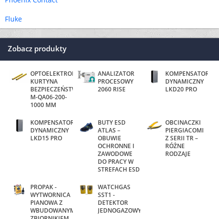
Fluke
Zobacz produkty
OPTOELEKTRONICZNA
ANALIZATOR
KOMPENSATOR
KURTYNA
PROCESOWY
DYNAMICZNY
BEZPIECZEŃSTWA
2060 RISE
LKD20 PRO
M-QA06-200-
1000 MM
KOMPENSATOR
BUTY ESD
OBCINACZKI
DYNAMICZNY
ATLAS –
PIERGIACOMI
LKD15 PRO
OBUWIE
Z SERII TR –
OCHRONNE I
RÓŻNE
ZAWODOWE
RODZAJE
DO PRACY W
STREFACH ESD
PROPAK -
WATCHGAS
WYTWORNICA
SST1 -
PIANOWA Z
DETEKTOR
WBUDOWANYM
JEDNOGAZOWY
ZBIORNIKIEM