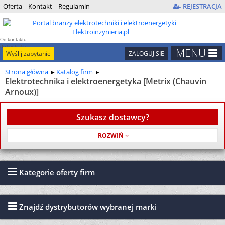
Oferta
Kontakt
Regulamin
REJESTRACJA
Od kontaktu
do kontraktu
MENU
Wyślij zapytanie
ZALOGUJ SIĘ
Strona główna
Katalog firm
Elektrotechnika i elektroenergetyka [Metrix (Chauvin
Arnoux)]
Szukasz dostawcy?
Usługa jest bezpłatna
Kategorie oferty firm
Znajdź dystrybutorów wybranej marki