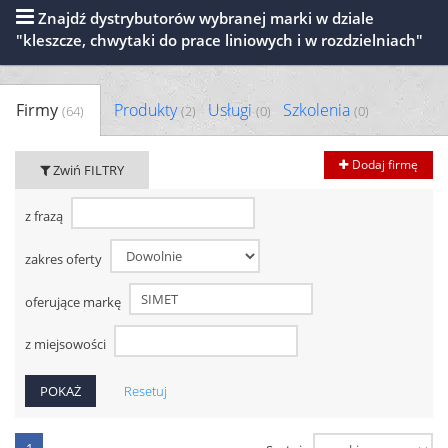
Znajdź dystrybutorów wybranej marki w dziale
"kleszcze, chwytaki do prace liniowych i w rozdzielniach"
Firmy
Produkty
Usługi
Szkolenia
(64)
(2)
(0)
(0)
Dodaj firmę
Zwiń FILTRY
z frazą
zakres oferty
oferujące markę
z miejsowości
Resetuj