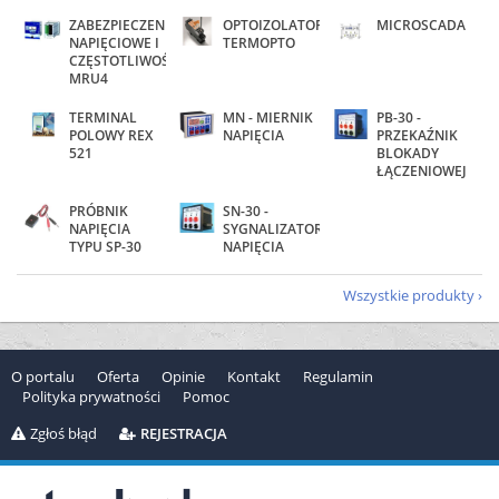
ZABEZPIECZENIE
OPTOIZOLATORY
MICROSCADA
NAPIĘCIOWE I
TERMOPTO
CZĘSTOTLIWOŚCIOWE
MRU4
TERMINAL
MN - MIERNIK
PB-30 -
POLOWY REX
NAPIĘCIA
PRZEKAŹNIK
521
BLOKADY
ŁĄCZENIOWEJ
PRÓBNIK
SN-30 -
NAPIĘCIA
SYGNALIZATOR
TYPU SP-30
NAPIĘCIA
Wszystkie produkty
O portalu
Oferta
Opinie
Kontakt
Regulamin
Polityka prywatności
Pomoc
Zgłoś błąd
REJESTRACJA