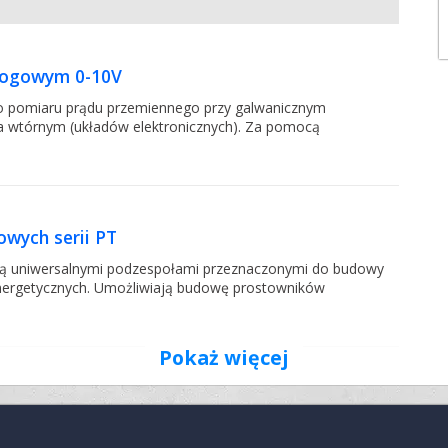
alogowym 0-10V
ego pomiaru prądu przemiennego przy galwanicznym
a wtórnym (układów elektronicznych). Za pomocą
wych serii PT
 są uniwersalnymi podzespołami przeznaczonymi do budowy
energetycznych. Umożliwiają budowę prostowników
Pokaż więcej
- Obudowa z tworzywa sztucznego odporna na uderzenie i