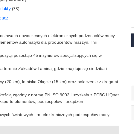
odukty
(33)
bacz
w dostawach nowoczesnych elektronicznych podzespołów mocy
elementów automatyki dla producentów maszyn, linii
pozycji pozostaje 45 inżynierów specjalizujących się w
terenie Zakładów Lamina, gdzie znajduje się siedziba i
 (20 km), lotniska Okęcie (15 km) oraz połączenie z drogami
ością zgodny z normą PN ISO 9002 i uzyskała z PCBC i IQnet
z eksportu elementów, podzespołów i urządzeń
wych światowych firm elektronicznych podzespołów mocy.