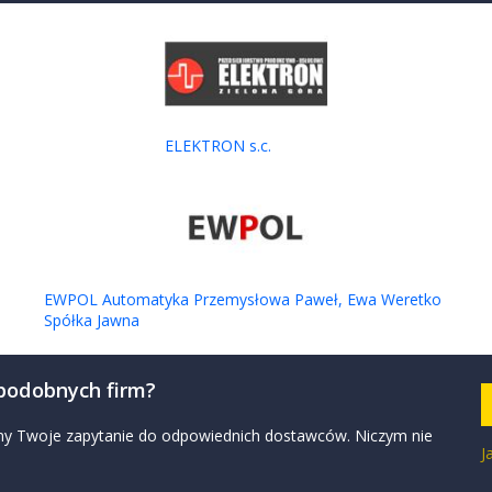
100% - rekombinacji tlenu przy każdym naładowaniu -
ięć stałych FMP - na szynę DIN
ELEKTRON s.c.
 FMP VDE 0805, DIN EN 60950, IEC 950 Zasilacze modułowe
h albo do szyn DIN (z podstawką). Zawierają transformator
155
EWPOL Automatyka Przemysłowa Paweł, Ewa Weretko
Spółka Jawna
ykonanie do ciężkich aplikacji przemysłowych i
ień ochrony IP67/IP41. Złącza M12 zabezpieczają
 podobnych firm?
zymy Twoje zapytanie do odpowiednich dostawców. Niczym nie
J
015