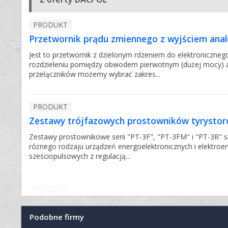
PRODUKT
Przetwornik prądu zmiennego z wyjściem an
Jest to przetwornik z dzielonym rdzeniem do elektroniczn
rozdzieleniu pomiędzy obwodem pierwotnym (dużej mocy) 
przełączników możemy wybrać zakres...
PRODUKT
Zestawy trójfazowych prostowników tyrystoro
Zestawy prostownikowe serii "PT-3F", "PT-3FM" i "PT-3R"
różnego rodzaju urządzeń energoelektronicznych i elektro
sześciopulsowych z regulacją...
PRODUKT
Akumulatory typu SB
Podobne firmy
Akumulatory typu SB - Trwałość 6 - 9 lat według Eurobatt 