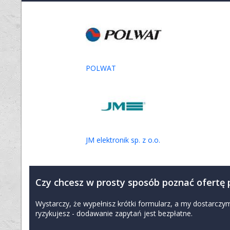
pękanie (ABS) - Konstrukcja o regulacji zaworowej, prawie 
Elektrolit: wiązany w...
PRODUKT
Jednofazowe liniowo regulowane zasilacze nap
POLWAT
Jednofazowe liniowo regulowane zasilacze napięć stałych
serii FMP są pomyślane do montażu na płytkach drukowanyc
sieciowy w celu...
PRODUKT
IES-2008-67, LANTECH switch kolejowy EN50
JM elektronik sp. z o.o.
Przemysłowe switche zgodne z normą EN50155 Dedykowane w
KOLEJOWYCH zgodnie z normą EN50155 i zapewniające stop
odpowiednio połączenie na aplikacjach...
Czy chcesz w prosty sposób poznać ofertę
Wystarczy, że wypełnisz krótki formularz, a my dostarc
PRODUKT
ryzykujesz - dodawanie zapytań jest bezpłatne.
IES-0008-M12, LANTECH switch kolejowy EN5