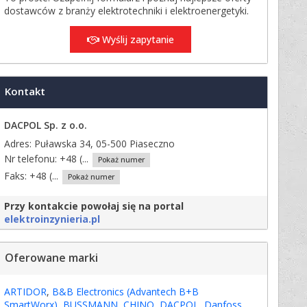
dostawców z branży elektrotechniki i elektroenergetyki.
Wyślij zapytanie
Kontakt
DACPOL Sp. z o.o.
Adres: Puławska 34, 05-500 Piaseczno
Nr telefonu:
+48 (...
Pokaż numer
Faks:
+48 (...
Pokaż numer
Przy kontakcie powołaj się na portal
elektroinzynieria.pl
Oferowane marki
ARTIDOR
,
B&B Electronics (Advantech B+B
SmartWorx)
,
BUSSMANN
,
CHINO
,
DACPOL
,
Danfoss
,