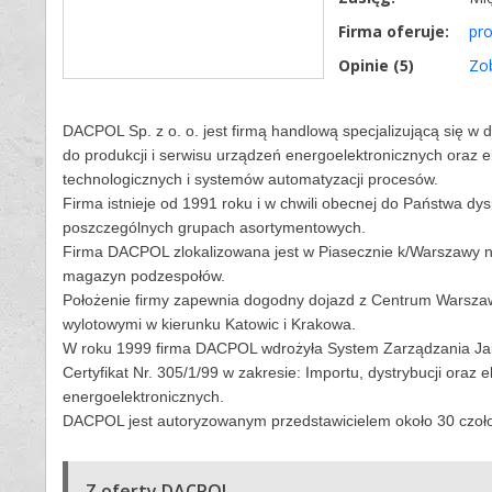
Firma oferuje:
pr
Opinie (
5
)
Zo
DACPOL Sp. z o. o. jest firmą handlową specjalizującą się 
do produkcji i serwisu urządzeń energoelektronicznych oraz 
technologicznych i systemów automatyzacji procesów.
Firma istnieje od 1991 roku i w chwili obecnej do Państwa dys
poszczególnych grupach asortymentowych.
Firma DACPOL zlokalizowana jest w Piasecznie k/Warszawy na 
magazyn podzespołów.
Położenie firmy zapewnia dogodny dojazd z Centrum Warszawy
wylotowymi w kierunku Katowic i Krakowa.
W roku 1999 firma DACPOL wdrożyła System Zarządzania Jak
Certyfikat Nr. 305/1/99 w zakresie: Importu, dystrybucji ora
energoelektronicznych.
DACPOL jest autoryzowanym przedstawicielem około 30 czoło
Z oferty DACPOL