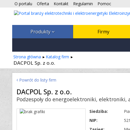
O portalu
Oferta
Kontakt
Regulamin
Pomoc
Produkty
Firmy
Strona główna
Katalog firm
DACPOL Sp. z o.o.
Powrót do listy firm
DACPOL Sp. z o.o.
Podzespoły do energoelektroniki, elektroniki, 
Siedziba:
Pi
NIP:
52
Zasięg:
Mi