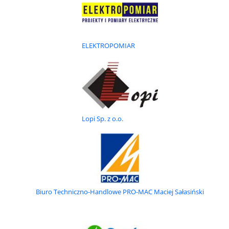
PRODUKT
Modem GSM/GPRS z synchronizatorem czasu MGC-
864
ELEKTROPOMIAR
Modem MGC-864 należy do nowej generacji terminali, został
zbudowany w oparciu o moduł GC864-PY firmy Telit. Stanowi
kompletne rozwiązanie dla bezprzewodowej transmisji danych w sieci
GPRS/GSM w aplikacjach m2m / machine-to-machine /. Jest to...
Lopi Sp. z o.o.
PRODUKT
Program SRE-2/KTU
System SRE-2/KTU umożliwia prowadzenie gospodarki poborem mocy
i zużyciem energii elektrycznej w czasie rzeczywistym ( przez każdy z
liczników oddzielnie jak również dowolnie zgrupowanych ). Rejestracja
mocy oraz energii elektrycznej czynnej i...
Biuro Techniczno-Handlowe PRO-MAC Maciej Sałasiński
PRODUKT
Powielacz impulsów TAB-x/y