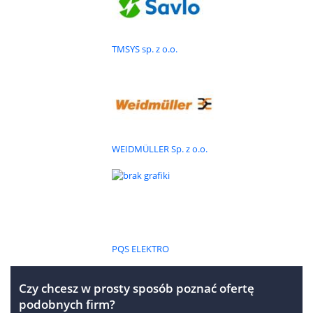
Powielacz impulsów TAB-x/y jest urządzeniem elektronicznym
służącym do powielania impulsów wejściowych na dwa niezależne
wyjścia, które można dowolnie konfigurować jako: - wyjście prądowe
TMSYS sp. z o.o.
lub otwarty kolektor, - wyjście proste lub...
PRODUKT
Konwerter TAB-23
Konwerter TAB-23 jest urządzeniem elektronicznym służącym do
tworzenia odległych połączeń źródeł danych / liczników impulsowych /
WEIDMÜLLER Sp. z o.o.
z koncentratorami SRE-1 i SRE-2 lub innymi urządzeniami
pomiarowymi wyposażonymi w wejścia impulsowe. Konwerter...
Szukasz dostawcy?
PQS ELEKTRO
To proste! Uzupełnij formularz i poznaj najlepsze oferty
dostawców z branży elektrotechniki i elektroenergetyki.
Czy chcesz w prosty sposób poznać ofertę
podobnych firm?
Wyślij zapytanie