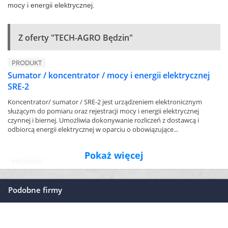
mocy i energii elektrycznej.
Z oferty "TECH-AGRO Będzin"
PRODUKT
Sumator / koncentrator / mocy i energii elektrycznej
SRE-2
Koncentrator/ sumator / SRE-2 jest urządzeniem elektronicznym
służącym do pomiaru oraz rejestracji mocy i energii elektrycznej
czynnej i biernej. Umożliwia dokonywanie rozliczeń z dostawcą i
odbiorcą energii elektrycznej w oparciu o obowiązujące...
Pokaż więcej
PRODUKT
Program Synox_DLMS
Podobne firmy
Program Synox-DLMS służy do zdalnego odczytu danych z liczników
energii elektrycznej zgodnych ze standardem DLMS (Device Language
Message Specification). Opisywana wersja programu została
przystosowana do współpracy z licznikami firm: Actaris...