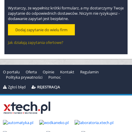
Wystarczy, że wypełnisz krótki formularz, a my dostarczymy Twoje
zapytanie do odpowiednich dostawców. Niczym nie ryzykujesz -
Kontakt
dodawanie zapytań jest bezpłatne.
Dodaj zapytanie do wielu firm
"TECH-AGRO Będzin" Spółka z o.o.
Adres: Armii Ludowej 44, 42-500 Będzin
Jak działają zapytania ofertowe?
Nr telefonu:
32 76...
Pokaż numer
Faks:
32 26...
Pokaż numer
Przy kontakcie powołaj się na portal
elektroinzynieria.pl
O portalu
Oferta
Opinie
Kontakt
Regulamin
Polityka prywatności
Pomoc
Oferowane marki
Zgłoś błąd
REJESTRACJA
Tech-Agro Będzin
Oferta "TECH-AGRO Będzin" wg kategorii