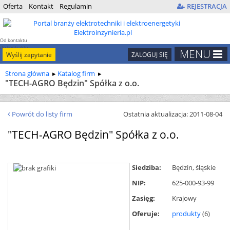
Oferta
Kontakt
Regulamin
REJESTRACJA
Od kontaktu
do kontraktu
MENU
Wyślij zapytanie
ZALOGUJ SIĘ
Strona główna
Katalog firm
"TECH-AGRO Będzin" Spółka z o.o.
Powrót do listy firm
Ostatnia aktualizacja: 2011-08-04
"TECH-AGRO Będzin" Spółka z o.o.
Siedziba:
Będzin,
śląskie
NIP:
625-000-93-99
Zasięg:
Krajowy
Oferuje:
produkty
(6)